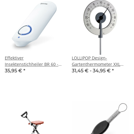
Effektiver
LOLLIPOP Design-
Insektenstichheiler BR 60 -
Gartenthermometer XXL
Chemiefreie Behandlung
Outdoor-Thermometer
35,95 €
*
31,45 € -
34,95 €
*
mit Hitze, 2 Programme,
Ideal für Schwangere und
Senioren