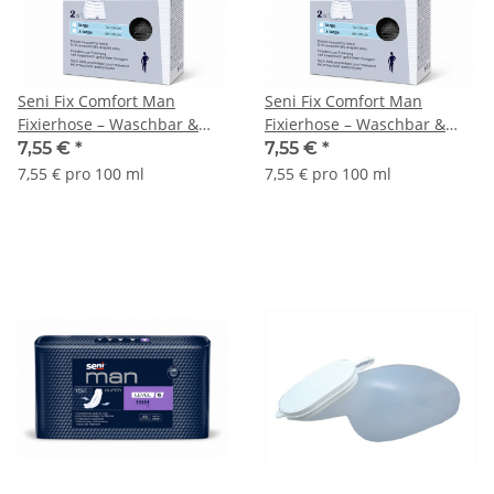
Seni Fix Comfort Man
Seni Fix Comfort Man
Fixierhose – Waschbar &
Fixierhose – Waschbar &
bequem, 2 Stück Schwarz
bequem, 2 Stück Schwarz
7,55 €
*
7,55 €
*
Größe L
Größe XL
7,55 € pro 100 ml
7,55 € pro 100 ml