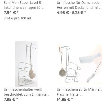
Seni Man Super Level 5 –
Urinflasche für Damen oder
Inkontinenzeinlagen für
Herren mit Deckel und ml-
Männer, 15 Stück,
Anzeige
7,94 €
*
4,95 € -
5,25 €
*
atmungsaktiv & diskret
7,94 € pro 100 ml
Urinflaschenhalter weiß
Urinflaschenset für Männer:
beschichtet, zum Einhängen
Flasche, Halter,
am Bett
Reinigungsbürste
7,95 €
*
14,85 €
*