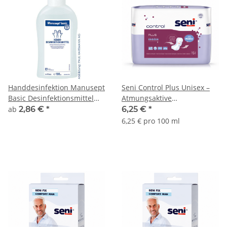
Handdesinfektion Manusept
Seni Control Plus Unisex –
Basic Desinfektionsmittel
Atmungsaktive
für Hände
Inkontinenzeinlagen für
ab
2,86 €
*
6,25 €
*
Damen & Herren
6,25 € pro 100 ml