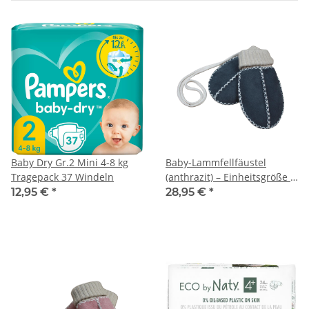
Baby Dry Gr.2 Mini 4-8 kg
Baby-Lammfellfäustel
Tragepack 37 Windeln
(anthrazit) – Einheitsgröße 0
- 9 Monate
12,95 €
*
28,95 €
*