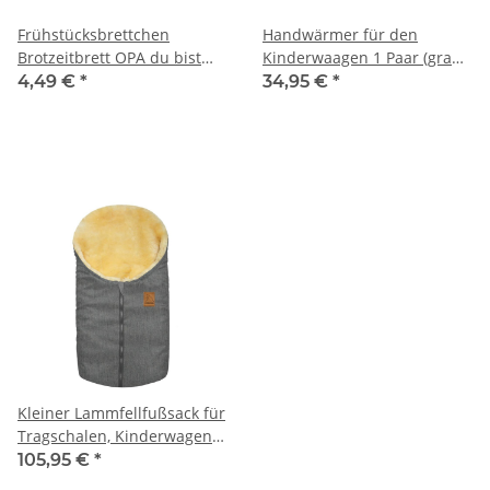
Frühstücksbrettchen
Handwärmer für den
Brotzeitbrett OPA du bist
Kinderwaagen 1 Paar (grau
einfach WUNDERBAR
meliert) – Warme Hände bei
4,49 €
*
34,95 €
*
jedem Spaziergang
Kleiner Lammfellfußsack für
Tragschalen, Kinderwagen
und Autositze der Gruppen
105,95 €
*
0 bis 1 (grau meliert)