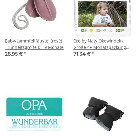
Baby-Lammfellfäustel (rosé)
Eco by Naty Ökowindeln
– Einheitsgröße 0 - 9 Monate
Größe 4+ Monatspackung
144 Windeln
28,95 €
*
71,34 €
*