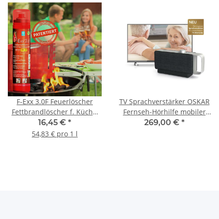
F-Exx 3.0F Feuerlöscher
TV Sprachverstärker OSKAR
Fettbrandlöscher f. Küche,
Fernseh-Hörhilfe mobiler
Haus, Garten
Lautsprecher
16,45 €
*
269,00 €
*
54,83 € pro 1 l