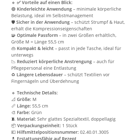
🔹
✅ Vorteile auf einen Blick:
🟢
Kinderleichte Anwendung
– minimale körperliche
Belastung, ideal im Selbstmanagement
🛡️
Sicher in der Anwendung
– schützt Strumpf & Haut,
erhält die Kompressionseigenschaften
🧩
Optimale Passform
– in zwei Größen erhältlich,
Größe M = Länge 55,5 cm
👜
Kompakt & leicht
– passt in jede Tasche, ideal für
unterwegs
📉
Reduziert körperliche Anstrengung
– auch für
Pflegepersonal eine Entlastung
♻️
Längere Lebensdauer
– schützt Textilien vor
Fingernägeln und Überdehnung
🔹
Technische Details:
📐
Größe:
M
📏
Länge:
55,5 cm
🎨
Farbe:
Grün
🧵
Material:
Sehr glattes Spezialtextil, doppellagig
📦
Verpackungseinheit:
1 Stück
💶
Hilfsmittelpositionsnummer:
02.40.01.3005
💊
Erstattungsfähig auf Rezept