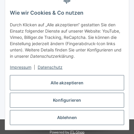
Wie wir Cookies & Co nutzen
Durch Klicken auf „Alle akzeptieren“ gestatten Sie den
Einsatz folgender Dienste auf unserer Website: YouTube,
Beliebte Kategorien
Vimeo, Billiger.de Tracking, ReCaptcha. Sie können die
Einstellung jederzeit ändern (Fingerabdruck-Icon links
Kompressionsversorgung
unten). Weitere Details finden Sie unter
Konfigurieren
und
in unserer
Datenschutzerklärung
.
Vertrag widerrufen
Impressum
|
Datenschutz
Alle akzeptieren
Konfigurieren
Widerrufsbutton
* Alle Preise inkl. gesetzlicher USt., zzgl.
Versand
Ablehnen
© senioren-onlineshop.de
Powered by
JTL-Shop