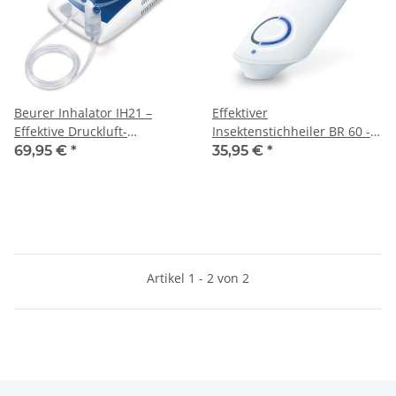
Beurer Inhalator IH21 –
Effektiver
Effektive Druckluft-
Insektenstichheiler BR 60 -
Inhalation für obere &
Chemiefreie Behandlung
69,95 €
*
35,95 €
*
untere Atemwege
mit Hitze, 2 Programme,
Ideal für Schwangere und
Senioren
Artikel 1 - 2 von 2