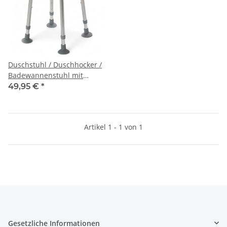
Duschstuhl / Duschhocker /
Badewannenstuhl mit
Hygieneausschnitt
49,95 €
*
höhenverstellbar Delphi
Plus weiß
Artikel 1 - 1 von 1
Gesetzliche Informationen