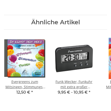
Ähnliche Artikel
Evergreens zum
Funk-Wecker, Funkuhr
Mitsingen, Stimmungs-
mit extra großer
Mi
Lieder für Senioren CD 3
Anzeige, Beleuchtung
Lie
12,50 €
*
9,95 € -
10,95 €
*