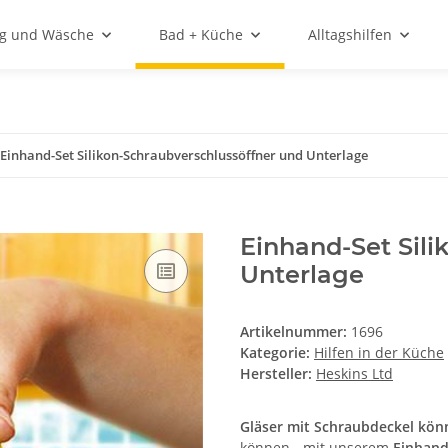
ng und Wäsche
Bad + Küche
Alltagshilfen
Einhand-Set Silikon-Schraubverschlussöffner und Unterlage
Einhand-Set Sili
Unterlage
Artikelnummer:
1696
Kategorie:
Hilfen in der Küche
Hersteller:
Heskins Ltd
Gläser mit Schraubdeckel könn
können - mit unserem
Einhand