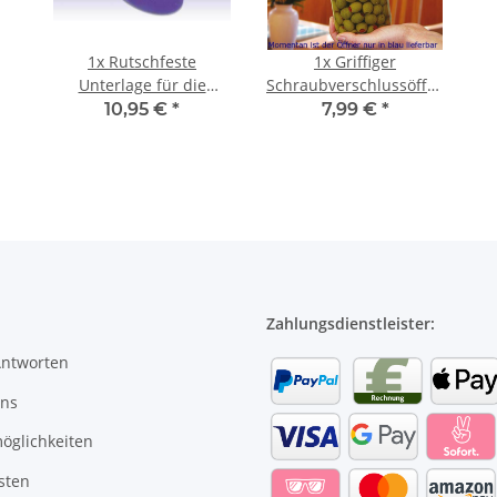
1x
Rutschfeste
1x
Griffiger
Unterlage für die
Schraubverschlussöffner
Küche, 19 cm
aus Silikon, Jar Opener
10,95 €
*
7,99 €
*
Durchmesser
Zahlungsdienstleister:
Antworten
uns
öglichkeiten
sten