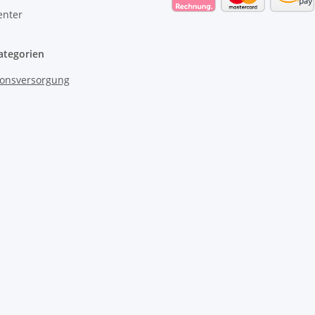
enter
ategorien
onsversorgung