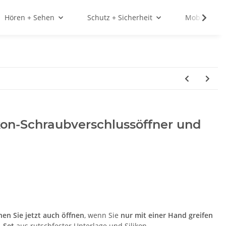
Hören + Sehen
Schutz + Sicherheit
Mobilität
kon-Schraubverschlussöffner und
en Sie jetzt auch öffnen
, wenn Sie
nur mit einer Hand greifen
-Set
aus rutschfester Unterlage und Silikon-