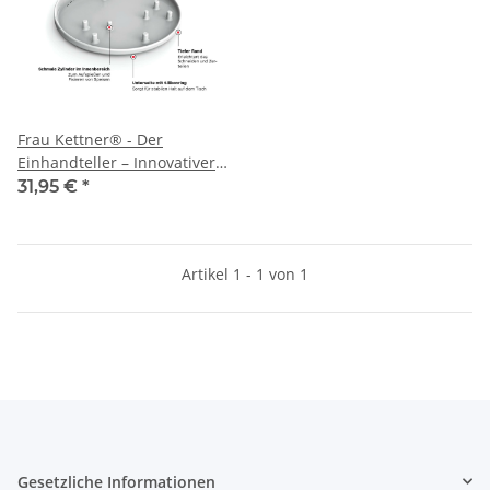
Frau Kettner® - Der
Einhandteller – Innovativer
Alltagshelfer für Menschen
31,95 €
*
mit nur einer
funktionsfähigen Hand
Artikel 1 - 1 von 1
Gesetzliche Informationen