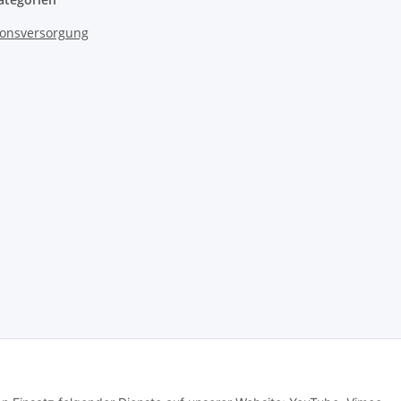
onsversorgung
© senioren-onlineshop.de