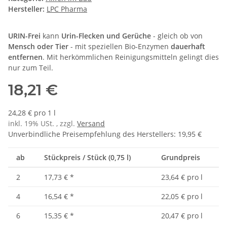
Hersteller:
LPC Pharma
URIN-Frei
kann
Urin-Flecken und Gerüche
- gleich ob von
Mensch oder Tier
- mit speziellen Bio-Enzymen
dauerhaft
entfernen
. Mit herkömmlichen Reinigungsmitteln gelingt dies
nur zum Teil.
18,21 €
24,28 € pro 1 l
inkl. 19% USt. , zzgl.
Versand
Unverbindliche Preisempfehlung des Herstellers
:
19,95 €
ab
Stückpreis / Stück (0,75 l)
Grundpreis
2
17,73 €
*
23,64 € pro l
4
16,54 €
*
22,05 € pro l
6
15,35 €
*
20,47 € pro l