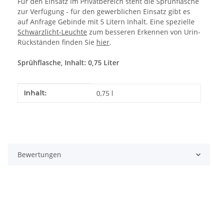
Für den Einsatz im Privatbereich steht die Sprühflasche
zur Verfügung - für den gewerblichen Einsatz gibt es
auf Anfrage Gebinde mit 5 Litern Inhalt. Eine spezielle
Schwarzlicht-Leuchte
zum besseren Erkennen von Urin-
Rückständen finden Sie
hier
.
Sprühflasche, Inhalt: 0,75 Liter
Produkteigenschaft
Wert
Inhalt:
0,75 l
Bewertungen