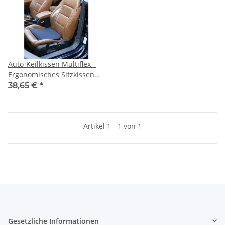
Auto-Keilkissen Multiflex –
Ergonomisches Sitzkissen
für Komfort und Sicherheit
38,65 €
*
auf langen Fahrten
Artikel 1 - 1 von 1
Gesetzliche Informationen