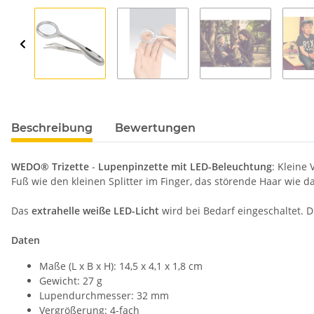
Beschreibung
Bewertungen
WEDO® Trizette
-
Lupenpinzette mit LED-Beleuchtung
: Kleine
Fuß wie den kleinen Splitter im Finger, das störende Haar wie d
Das
extrahelle weiße LED-Licht
wird bei Bedarf eingeschaltet. D
Daten
Maße (L x B x H): 14,5 x 4,1 x 1,8 cm
Gewicht: 27 g
Lupendurchmesser: 32 mm
Vergrößerung: 4-fach