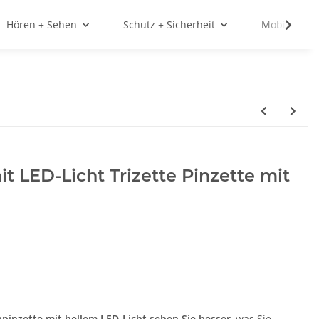
Hören + Sehen
Schutz + Sicherheit
Mobilität
t LED-Licht Trizette Pinzette mit
pinzette mit hellem LED-Licht
sehen Sie besser
, was Sie