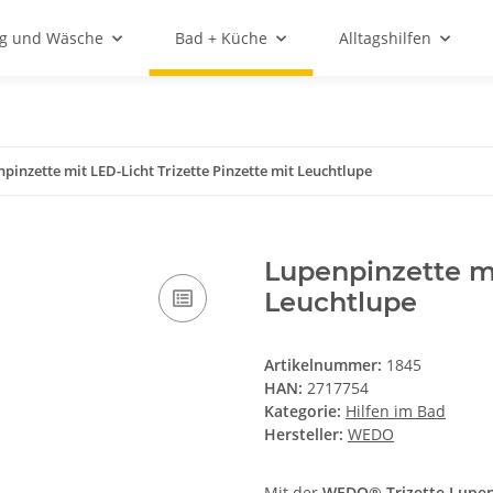
ng und Wäsche
Bad + Küche
Alltagshilfen
pinzette mit LED-Licht Trizette Pinzette mit Leuchtlupe
Lupenpinzette mi
Leuchtlupe
Artikelnummer:
1845
HAN:
2717754
Kategorie:
Hilfen im Bad
Hersteller:
WEDO
Mit der
WEDO® Trizette
Lupen