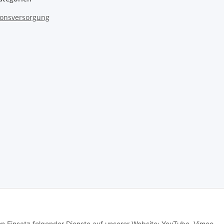
onsversorgung
© senioren-onlineshop.de
den Einsatz folgender Dienste auf unserer Website: YouTube, Vimeo,