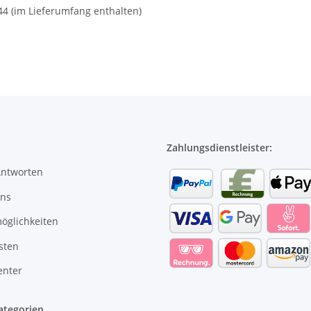
44 (im Lieferumfang enthalten)
Zahlungsdienstleister:
Antworten
uns
öglichkeiten
sten
enter
ategorien