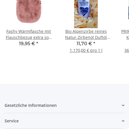
Fashy Wärmflasche mit
Bio Alpenzirbe reines
PRI
Flauschbezug extra soft
Natur-Zirbenöl Duftöl
K
2,0 Liter rosa
Badeöl Zirben-Aroma
A
19,95 €
*
11,70 €
*
La
1.170,00 € pro 1 l
36
Ner
Roll
bess
Gesetzliche Informationen
Service