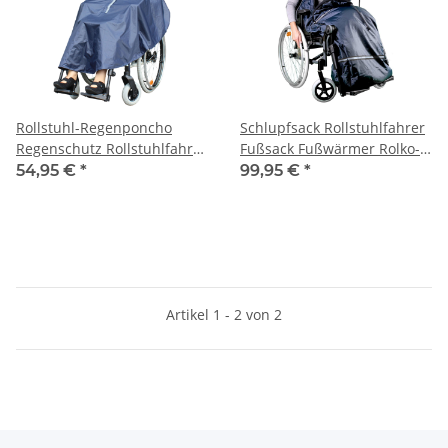
Rollstuhl-Regenponcho
Schlupfsack Rollstuhlfahrer
Regenschutz Rollstuhlfahrer
Fußsack Fußwärmer Rolko-
ROLKO-rainPRO –
Thermo
54,95 €
*
99,95 €
*
Wasserabweisend, Bequem
& Sicher
Artikel 1 - 2 von 2