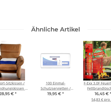
Ähnliche Artikel
rt-Sitzkissen /
100 Einmal-
F-Exx 3.0F Feuer
rhöhungskissen /
Schutzservietten /
Fettbrandlösch
ufstehhilfe
Einweg-Lätzchen mit
Küche, Haus, 
28,95 €
*
19,95 €
*
16,45 €
Auffangtasche
54,83 € pro 