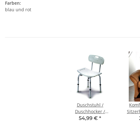
Farben:
blau und rot
Duschstuhl /
Komfo
Duschhocker /
Sitze
Badewannenstuhl mit
A
54,99 €
*
Rückenlehne