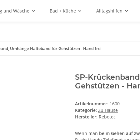
ng und Wäsche
Bad + Küche
Alltagshilfen
and, Umhänge-Halteband für Gehstützen - Hand frei
SP-Krückenband
Gehstützen - Han
Artikelnummer:
1600
Kategorie:
Zu Hause
Hersteller:
Rebotec
Wenn man
beim Gehen auf zw
B. ein Handy-Telefonat anzu