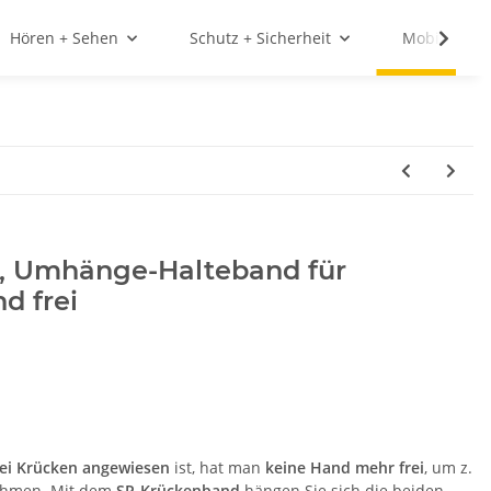
Hören + Sehen
Schutz + Sicherheit
Mobilität
, Umhänge-Halteband für
d frei
ei Krücken angewiesen
ist, hat man
keine Hand mehr frei
, um z.
nehmen. Mit dem
SP-Krückenband
hängen Sie sich die beiden