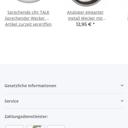
Sprechende Uhr TALK
Analoger eleganter
Sprechender Wecker mit
metall Wecker mit
Artikel zurzeit vergriffen
Temperaturansage
Geräuscharmem Sweep-
12,95 €
*
Uhrwerk und Snooze-
Funktion
K
Gesetzliche Informationen
Service
Zahlungsdienstleister: