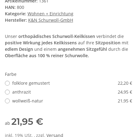
Artikelnummer:
1361
HAN:
800
Kategorie:
Wohnen + Einrichtung
Hersteller:
K&N Schurwoll-GmbH
Unser
orthopädisches Schurwoll-Keilkissen
verbindet die
positive Wirkung jedes Keilkissens
auf Ihre
Sitzposition
mit
edlem Design
und einem
angenehmen Sitzgefühl
durch die
Oberfläche aus 100 % reiner Schurwolle.
Farbe
folklore gemustert
22,20 €
anthrazit
24,95 €
wollweiß-natur
21,95 €
21,95 €
ab
inkl. 19% USt. , zzgl.
Versand