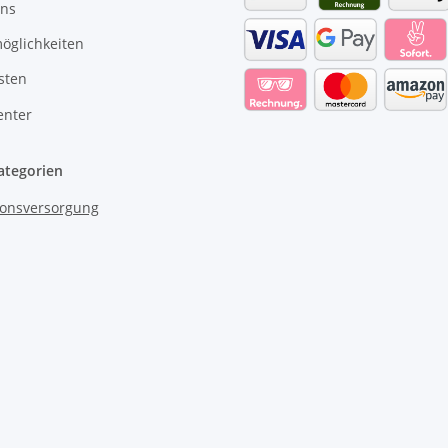
uns
öglichkeiten
sten
enter
ategorien
onsversorgung