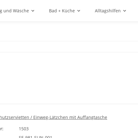
ng und Wäsche
Bad + Küche
Alltagshilfen
hutzservietten / Einweg-Lätzchen mit Auffangtasche
r:
1503
SE-981-SLIN-001