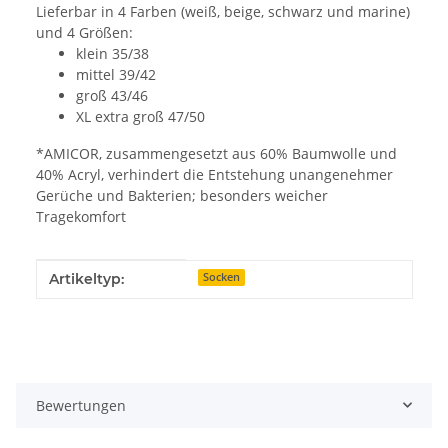
Lieferbar in 4 Farben (weiß, beige, schwarz und marine)
und 4 Größen:
klein 35/38
mittel 39/42
groß 43/46
XL extra groß 47/50
*AMICOR, zusammengesetzt aus 60% Baumwolle und
40% Acryl, verhindert die Entstehung unangenehmer
Gerüche und Bakterien; besonders weicher
Tragekomfort
Produkteigenschaft
Wert
Artikeltyp:
Socken
Bewertungen