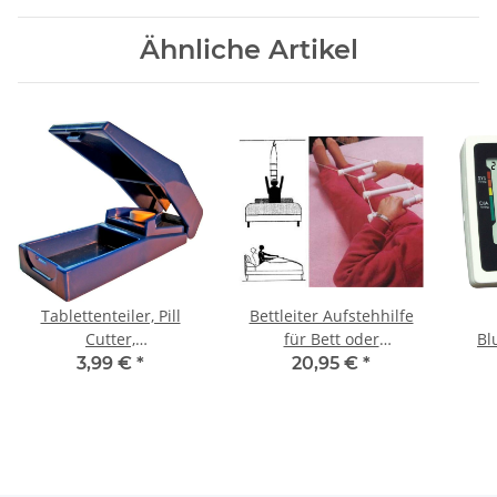
Ähnliche Artikel
Tablettenteiler, Pill
Bettleiter Aufstehhilfe
Cutter,
für Bett oder
Bl
Tablettenzerteiler mit
Badewanne
Obe
3,99 €
*
20,95 €
*
Depot
Aufrichtehilfe