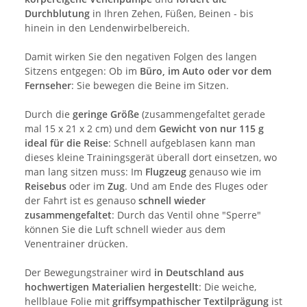
Durchblutung
in Ihren Zehen, Füßen, Beinen - bis
hinein in den Lendenwirbelbereich.
Damit wirken Sie den negativen Folgen des langen
Sitzens entgegen: Ob im
Büro, im Auto oder vor dem
Fernseher
: Sie bewegen die Beine im Sitzen.
Durch die
geringe Größe
(zusammengefaltet gerade
mal 15 x 21 x 2 cm) und dem
Gewicht von nur 115 g
ideal für die Reise
: Schnell aufgeblasen kann man
dieses kleine Trainingsgerät überall dort einsetzen, wo
man lang sitzen muss: Im
Flugzeug
genauso wie im
Reisebus
oder im
Zug
. Und am Ende des Fluges oder
der Fahrt ist es genauso
schnell wieder
zusammengefaltet
: Durch das Ventil ohne "Sperre"
können Sie die Luft schnell wieder aus dem
Venentrainer drücken.
Der Bewegungstrainer wird
in Deutschland aus
hochwertigen Materialien hergestellt
: Die weiche,
hellblaue Folie mit
griffsympathischer Textilprägung
ist