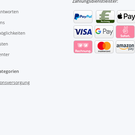
Zahlungsdienstleister:
Antworten
uns
öglichkeiten
sten
enter
ategorien
onsversorgung