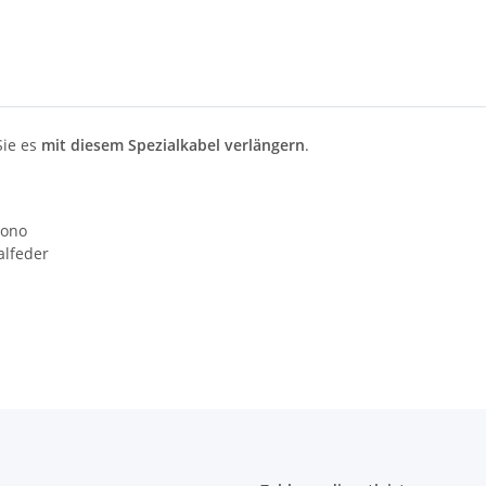
Sie es
mit diesem Spezialkabel verlängern
.
mono
alfeder