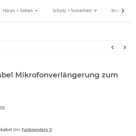
Hören + Sehen
Schutz + Sicherheit
Mobilität
abel Mikrofonverlängerung zum
ung
nkabel
des
Funksenders 3
.