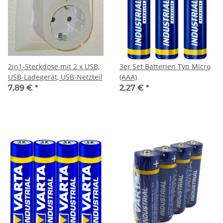
2in1-Steckdose mit 2 x USB,
3er Set Batterien Typ Micro
USB-Ladegerät, USB-Netzteil
(AAA)
7,89 €
*
2,27 €
*