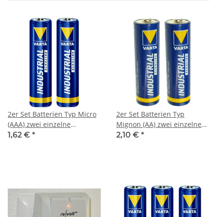
2er Set Batterien Typ Micro
2er Set Batterien Typ
(AAA) zwei einzelne
Mignon (AA) zwei einzelne
Batterien
Batterien
1,62 €
*
2,10 €
*