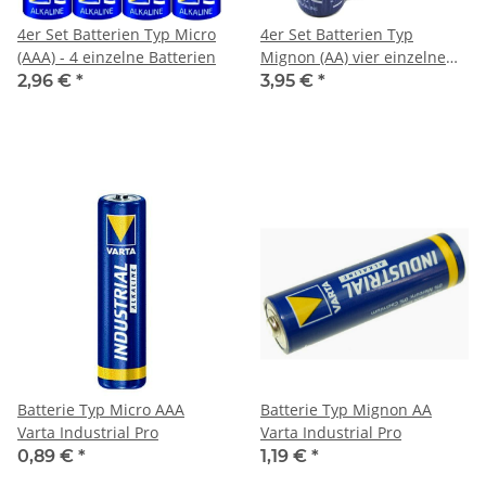
4er Set Batterien Typ Micro
4er Set Batterien Typ
(AAA) - 4 einzelne Batterien
Mignon (AA) vier einzelne
Batterien
2,96 €
*
3,95 €
*
Batterie Typ Micro AAA
Batterie Typ Mignon AA
Varta Industrial Pro
Varta Industrial Pro
0,89 €
*
1,19 €
*