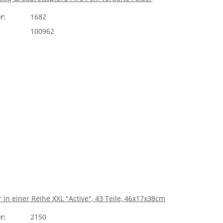
r:
1682
100962
r in einer Reihe XXL "Active", 43 Teile, 46x17x38cm
r:
2150