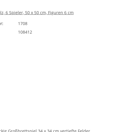
lz, 6 Spieler, 50 x 50 cm, Figuren 6 cm
r:
1708
108412
kig Großbrettspiel 34 x 34 cm vertiefte Felder