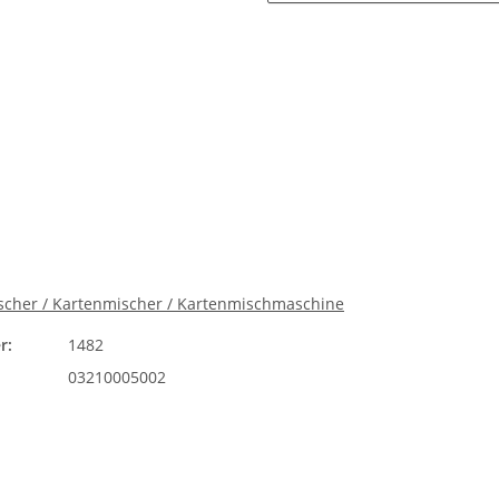
scher / Kartenmischer / Kartenmischmaschine
r:
1482
03210005002