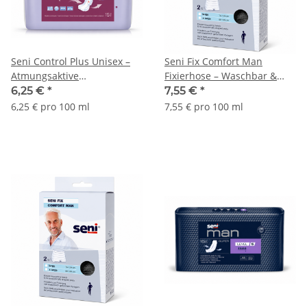
Seni Control Plus Unisex –
Seni Fix Comfort Man
Atmungsaktive
Fixierhose – Waschbar &
Inkontinenzeinlagen für
bequem, 2 Stück Schwarz
6,25 €
*
7,55 €
*
Damen & Herren
Größe L
6,25 € pro 100 ml
7,55 € pro 100 ml