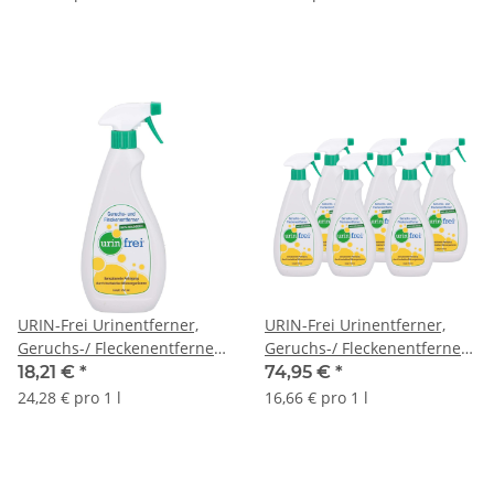
URIN-Frei Urinentferner,
URIN-Frei Urinentferner,
Geruchs-/ Fleckenentferner
Geruchs-/ Fleckenentferner
m. Bioenzymen 750 ml
m. Bioenzymen 750 ml
18,21 €
*
74,95 €
*
24,28 € pro 1 l
16,66 € pro 1 l