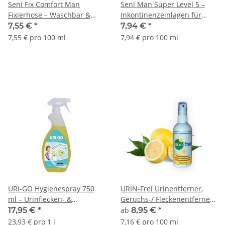
Seni Fix Comfort Man
Seni Man Super Level 5 –
Fixierhose – Waschbar &
Inkontinenzeinlagen für
bequem, 2 Stück Schwarz
Männer, 15 Stück,
7,55 €
*
7,94 €
*
Größe XL
atmungsaktiv & diskret
7,55 € pro 100 ml
7,94 € pro 100 ml
URI-GO Hygienespray 750
URIN-Frei Urinentferner,
ml – Urinflecken- &
Geruchs-/ Fleckenentferner
Geruchsentferner mit
m. Bioenzymen
17,95 €
*
ab
8,95 €
*
Zitronenduft
23,93 € pro 1 l
7,16 € pro 100 ml