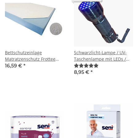
Bettschutzeinlage
Schwarzlicht-Lampe / UV-
Matratzenschutz Frottee
Taschenlampe mit LEDs /
90x150 wasserdicht
Fleckenfinder
16,59 €
*
8,95 €
*