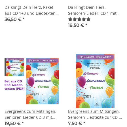
Da klingt Dein Herz, Paket
Da klingt Dein Herz,
aus CD 1+3 und Liedtexten
Senioren-Lieder, CD 1 mit
als Datei 1+3
Liedtexten als Datei 1
36,50 €
*
19,50 €
*
Evergreens zum Mitsingen,
Evergreens zum Mitsingen,
Senioren-Lieder CD 3 mit
Senioren-Liedtexte zur CD 3
Liedtexten als Datei 3
als Datei
19,50 €
*
7,50 €
*