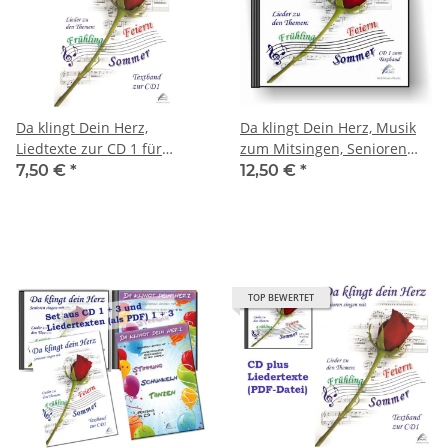
Da klingt Dein Herz,
Da klingt Dein Herz, Musik
Liedtexte zur CD 1 für
zum Mitsingen, Senioren
Senioren als Datei
singen, CD 1
7,50 €
*
12,50 €
*
TOP BEWERTET