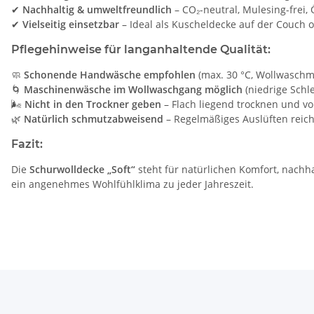
✔
Nachhaltig & umweltfreundlich
– CO₂-neutral, Mulesing-frei, Ö
✔
Vielseitig einsetzbar
– Ideal als Kuscheldecke auf der Couch o
Pflegehinweise für langanhaltende Qualität:
🧼
Schonende Handwäsche empfohlen
(max. 30 °C, Wollwaschmi
🌀
Maschinenwäsche im Wollwaschgang möglich
(niedrige Schl
🌬
Nicht in den Trockner geben
– Flach liegend trocknen und vo
🌿
Natürlich schmutzabweisend
– Regelmäßiges Auslüften reich
Fazit:
Die
Schurwolldecke „Soft“
steht für natürlichen Komfort, nachha
ein angenehmes Wohlfühlklima zu jeder Jahreszeit.