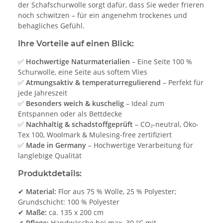
der Schafschurwolle sorgt dafür, dass Sie weder frieren
noch schwitzen – für ein angenehm trockenes und
behagliches Gefühl.
Ihre Vorteile auf einen Blick:
✅
Hochwertige Naturmaterialien
– Eine Seite 100 %
Schurwolle, eine Seite aus softem Vlies
✅
Atmungsaktiv & temperaturregulierend
– Perfekt für
jede Jahreszeit
✅
Besonders weich & kuschelig
– Ideal zum
Entspannen oder als Bettdecke
✅
Nachhaltig & schadstoffgeprüft
– CO₂-neutral, Öko-
Tex 100, Woolmark & Mulesing-free zertifiziert
✅
Made in Germany
– Hochwertige Verarbeitung für
langlebige Qualität
Produktdetails:
✔
Material:
Flor aus 75 % Wolle, 25 % Polyester;
Grundschicht: 100 % Polyester
✔
Maße:
ca. 135 x 200 cm
✔
Pflege:
Handwäsche bei max. 30 °C mit