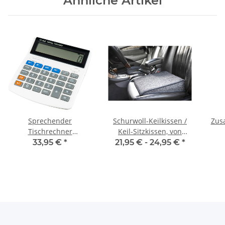
Ähnliche Artikel
Sprechender
Schurwoll-Keilkissen /
Zus
Tischrechner
Keil-Sitzkissen, von
Tischrechner im
Orthopäden empfohlen
Tür
33,95 €
*
21,95 € -
24,95 €
*
Großformat: Ideal für
Sehbehinderte mit
großem Display und
Sprachausgabe