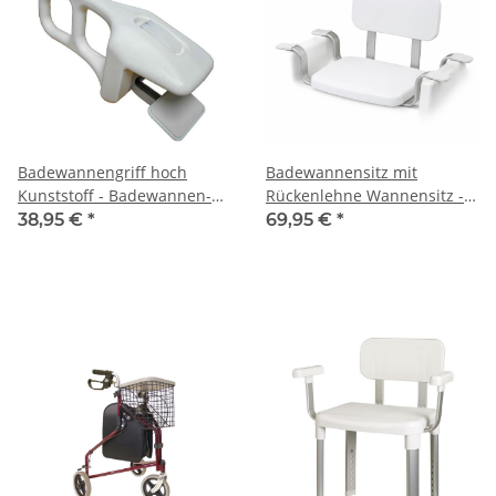
Badewannengriff hoch
Badewannensitz mit
Kunststoff - Badewannen-
Rückenlehne Wannensitz -
Einstiegshilfe
150 kg belastbar
38,95 €
*
69,95 €
*