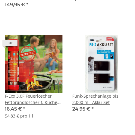
Technologie, kabellos, 30 m
149,95 €
*
Reichweite, USB-C, für
perfekte
Sprachverständlichkeit
TOP
F-Exx 3.0F Feuerlöscher
Funk-Sprechanlage bis
Fettbrandlöscher f. Küche,
2.000 m - Akku-Set
Haus, Garten
16,45 €
*
24,95 €
*
54,83 € pro 1 l