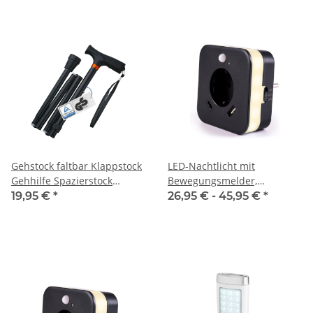
Gehstock faltbar Klappstock
LED-Nachtlicht mit
Gehhilfe Spazierstock
Bewegungsmelder,
Reisestock
Dämmerungssensor, 2x USB
19,95 €
*
26,95 € -
45,95 €
*
(2.4A), integrierte Steckdose