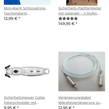
Mini-Alarm Schlüsselring-
Sicherheits-Plattformleiter
Taschenalarm
mit Geländer – 3 Stufen
Personenalarm Selbstschutz
Aluminium Trittleiter, große
12,99 €
*
Standplattform 66 cm,
149,95 €
*
klappbar & TÜV geprüft bis
150 kg
Sicherheitsmesser Cutter
Verlängerungskabel
Folienschneider mit
Mikrofonverlängerung zum
Fingerschutz
Funksender 3
9,95 €
*
12,95 €
*