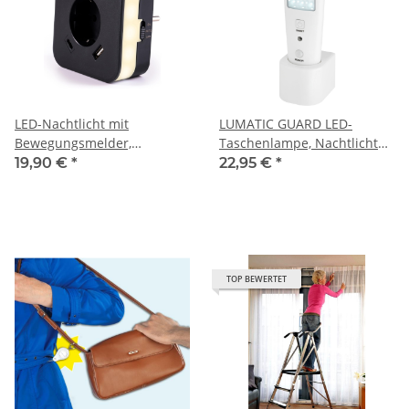
LED-Nachtlicht mit
LUMATIC GUARD LED-
Bewegungsmelder,
Taschenlampe, Nachtlicht
Dämmerungssensor, 2x USB
mit Bewegungs-Sensor
19,90 €
*
22,95 €
*
(2.4A), integrierte Steckdose,
USB-C, warmweiß, anthrazit
– TÜV GS geprüft – für Flur,
Schlafzimmer,
Kinderzimmer
TOP BEWERTET