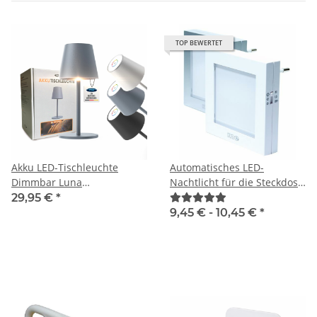
TOP BEWERTET
Akku LED-Tischleuchte
Automatisches LED-
Dimmbar Luna
Nachtlicht für die Steckdose,
verschiedene Farben und
stromsparend
29,95 €
*
variabler Höhe
9,45 € -
10,45 €
*