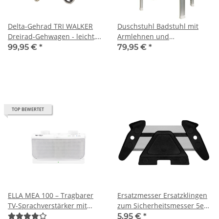
Delta-Gehrad TRI WALKER
Duschstuhl Badstuhl mit
Dreirad-Gehwagen - leicht,
Armlehnen und
schmal, wendig
Rückenlehne verstellbar
99,95 €
*
79,95 €
*
TOP BEWERTET
ELLA MEA 100 – Tragbarer
Ersatzmesser Ersatzklingen
TV-Sprachverstärker mit
zum Sicherheitsmesser 5er
innovativer Audio-
Box
5,95 €
*