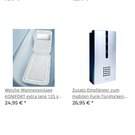
Weiche Wanneneinlage
Zusatz-Empfänger zum
KOMFORT extra lang 125 x
mobilen Funk-Türglocken-
36 Nackenpolster
Verstärker FG-16
24,95 €
*
26,95 €
*