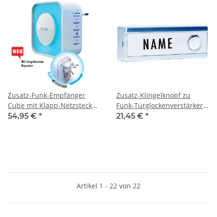
Zusatz-Funk-Empfänger
Zusatz-Klingelknopf zu
Cube mit Klapp-Netzstecker
Funk-Türglockenverstärkern
BELL 510-RX
Personenruf
54,95 €
*
21,45 €
*
Artikel 1 - 22 von 22