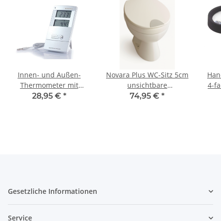
Innen- und Außen-
Novara Plus WC-Sitz 5cm
Han
Thermometer mit
unsichtbare
4-f
Sprachausgabe, 2 LCD-
Sitzerhöhung
dim
28,95 €
*
74,95 €
*
Displays
Absenkautomatik
Gesetzliche Informationen
Service