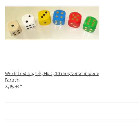
Würfel extra groß, Holz, 30 mm, verschiedene
Farben
3,15 €
*