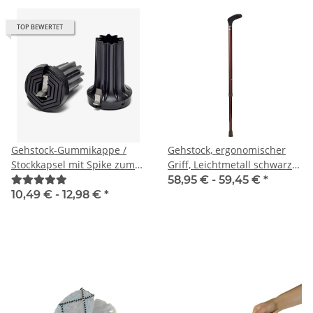
TOP BEWERTET
Gehstock-Gummikappe /
Gehstock, ergonomischer
Stockkapsel mit Spike zum
Griff, Leichtmetall schwarz /
Ausklappen
bordeaux
58,95 € -
59,45 €
*
10,49 € -
12,98 €
*