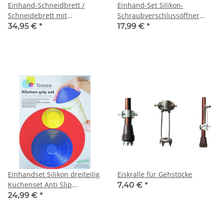
Einhand-Schneidbrett /
Einhand-Set Silikon-
Schneidebrett mit
Schraubverschlussöffner
Haltestiften, Gabel
und Unterlage
34,95 €
*
17,99 €
*
Einhandset Silikon dreiteilig
Eiskralle für Gehstöcke
Küchenset Anti Slip
7,40 €
*
rutschfest
24,99 €
*