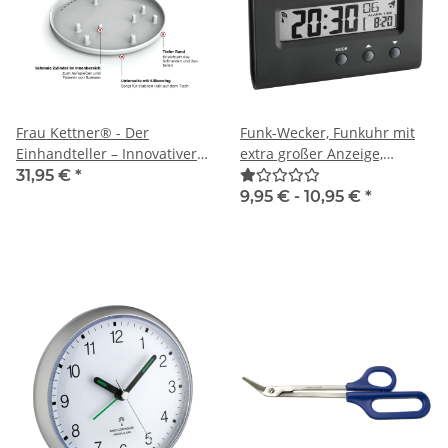
Frau Kettner® - Der
Funk-Wecker, Funkuhr mit
Einhandteller – Innovativer
extra großer Anzeige,
Alltagshelfer für Menschen
Beleuchtung
31,95 €
*
mit nur einer
9,95 € -
10,95 €
*
funktionsfähigen Hand