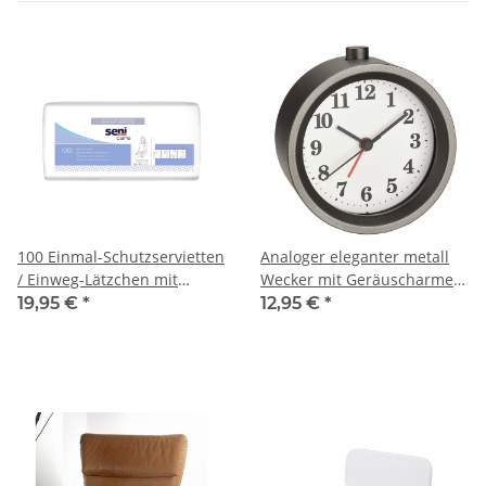
100 Einmal-Schutzservietten
Analoger eleganter metall
/ Einweg-Lätzchen mit
Wecker mit Geräuscharmem
Auffangtasche
Sweep-Uhrwerk und
19,95 €
*
12,95 €
*
Snooze-Funktion