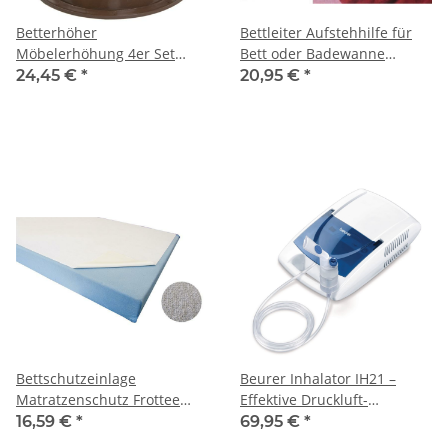
Betterhöher
Bettleiter Aufstehhilfe für
Möbelerhöhung 4er Set
Bett oder Badewanne
Kunststoff braun 8 - 13 cm
Aufrichtehilfe
24,45 €
*
20,95 €
*
Bettschutzeinlage
Beurer Inhalator IH21 –
Matratzenschutz Frottee
Effektive Druckluft-
90x150 wasserdicht
Inhalation für obere &
16,59 €
*
69,95 €
*
untere Atemwege