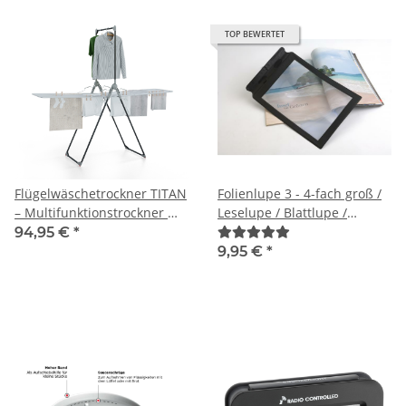
TOP BEWERTET
Flügelwäschetrockner TITAN
Folienlupe 3 - 4-fach groß /
– Multifunktionstrockner mit
Leselupe / Blattlupe /
30 m Trockenlänge, Rollen &
Lesehilfe
94,95 €
*
Hemdenstange
9,95 €
*