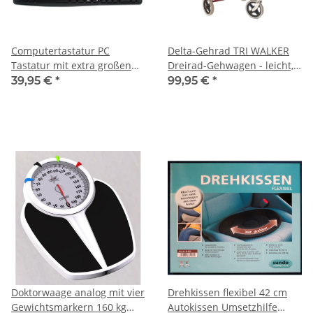
Computertastatur PC
Delta-Gehrad TRI WALKER
Tastatur mit extra großen
Dreirad-Gehwagen - leicht,
Tasten schwarz oder gelb
schmal, wendig
39,95 €
*
99,95 €
*
Doktorwaage analog mit vier
Drehkissen flexibel 42 cm
Gewichtsmarkern 160 kg
Autokissen Umsetzhilfe