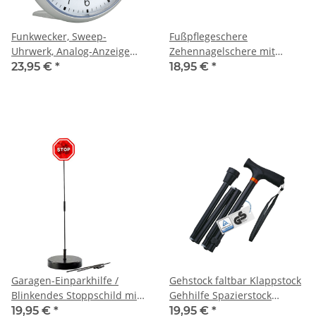
Funkwecker, Sweep-
Fußpflegeschere
Uhrwerk, Analog-Anzeige
Zehennagelschere mit
mit Zeigern, Beleuchtung
langen Griffen
23,95 €
*
18,95 €
*
Mikrozahnung
Garagen-Einparkhilfe /
Gehstock faltbar Klappstock
Blinkendes Stoppschild mit
Gehhilfe Spazierstock
LEDs
Reisestock
19,95 €
*
19,95 €
*