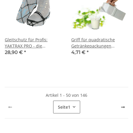
Gleitschutz für Profis:
Griff für quadratische
YAKTRAX PRO - die
Getränkepackungen
Alternative zu normalen
Tetrapack-Halter
28,90 €
*
4,71 €
*
Schuhspikes
Artikel 1 - 50 von 146
Seite
1