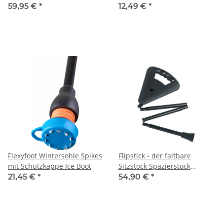
Socken & Strümpfe – 60 cm
59,95 €
*
12,49 €
*
Länge – flexibel & leicht –
für Kompressionsstrümpfe –
Universalgröße – mit Griff –
CE-zertifiziert
Flexyfoot Wintersohle Spikes
Flipstick - der faltbare
mit Schutzkappe Ice Boot
Sitzstock Spazierstock
Gehstock
21,45 €
*
54,90 €
*