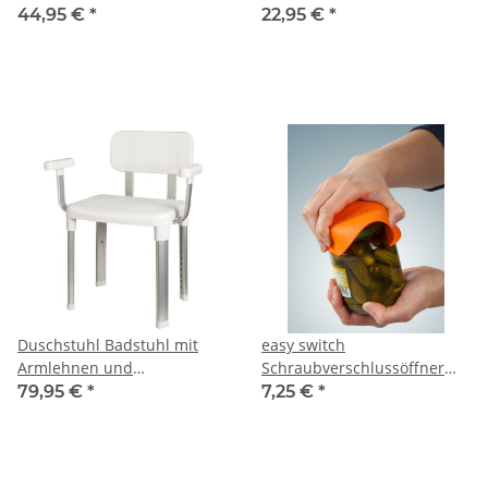
Retro-Design
Aufstehhilfe
44,95 €
*
22,95 €
*
Duschstuhl Badstuhl mit
easy switch
Armlehnen und
Schraubverschlussöffner
Rückenlehne verstellbar
Anti-Rutsch-Pad 13,5 cm
79,95 €
*
7,25 €
*