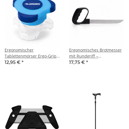
Ergonomischer
Ergonomisches Brotmesser
Tablettenmörser Ergo-Grip –
mit Rundgriff –
Tabletten einfach & sicher
Kraftsparendes
12,95 €
*
17,75 €
*
pulverisieren
Küchenmesser für Senioren