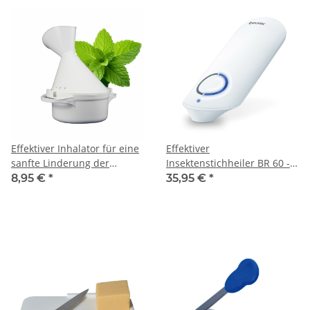
Effektiver Inhalator für eine
Effektiver
sanfte Linderung der
Insektenstichheiler BR 60 -
Atemwege aus Kunststoff in
Chemiefreie Behandlung
8,95 €
*
35,95 €
*
weiß 2-teilig
mit Hitze, 2 Programme,
Ideal für Schwangere und
Senioren