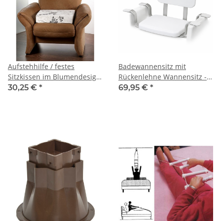
Aufstehhilfe / festes
Badewannensitz mit
Sitzkissen im Blumendesign,
Rückenlehne Wannensitz -
10 cm dick
150 kg belastbar
30,25 €
*
69,95 €
*