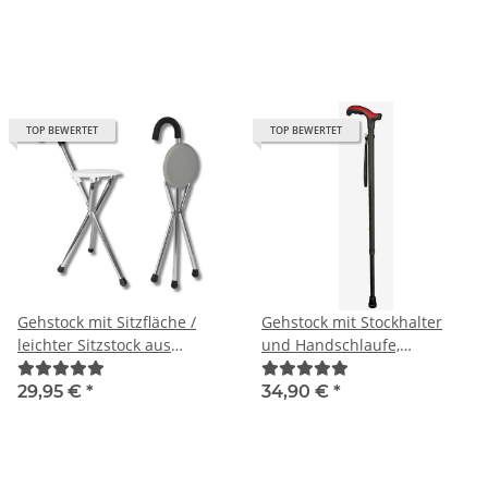
TOP BEWERTET
TOP BEWERTET
Gehstock mit Sitzfläche /
Gehstock mit Stockhalter
leichter Sitzstock aus
und Handschlaufe,
Aluminium bis 136 kg
Leichtmetall
belastbar
29,95 €
*
34,90 €
*