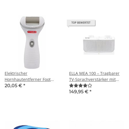
TOP BEWERTET
Elektrischer
ELLA MEA 100 – Tragbarer
Hornhautentferner Foot
TV-Sprachverstärker mit
Care batteriebetrieben
innovativer Audio-
20,05 €
*
Technologie, kabellos, 30 m
149,95 €
*
Reichweite, USB-C, für
perfekte
Sprachverständlichkeit