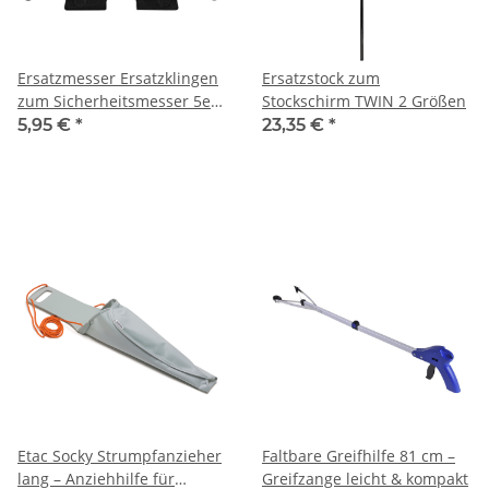
Ersatzmesser Ersatzklingen
Ersatzstock zum
zum Sicherheitsmesser 5er
Stockschirm TWIN 2 Größen
Box
5,95 €
*
23,35 €
*
Etac Socky Strumpfanzieher
Faltbare Greifhilfe 81 cm –
lang – Anziehhilfe für
Greifzange leicht & kompakt