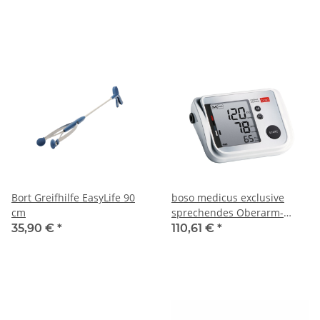
Bort Greifhilfe EasyLife 90
boso medicus exclusive
cm
sprechendes Oberarm-
Blutdruckmessgerät
35,90 €
*
110,61 €
*