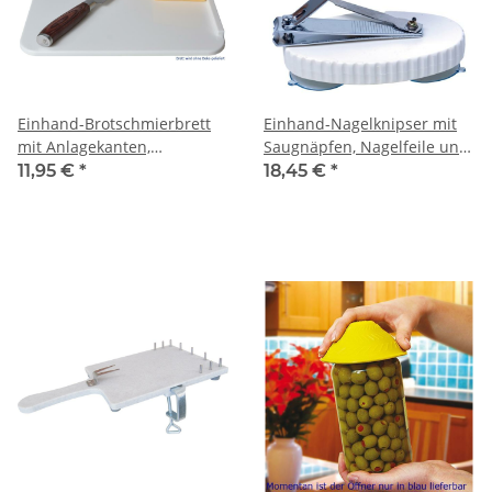
Einhand-Brotschmierbrett
Einhand-Nagelknipser mit
mit Anlagekanten,
Saugnäpfen, Nagelfeile und
Frühstücksbrett
Lupe
11,95 €
*
18,45 €
*